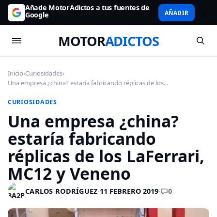
Añade MotorAdictos a tus fuentes de
AÑADIR
Google
MOTOR
ADICTOS
Inicio
›
Curiosidades
›
Una empresa ¿china? estaría fabricando réplicas de los...
CURIOSIDADES
Una empresa ¿china?
estaría fabricando
réplicas de los LaFerrari,
MC12 y Veneno
0
CARLOS RODRÍGUEZ
·
11 FEBRERO 2019
·