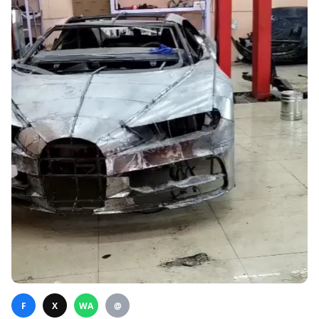
F
X
WA
@