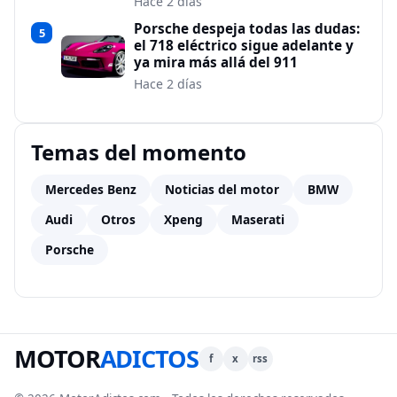
Hace 2 días
Porsche despeja todas las dudas:
5
el 718 eléctrico sigue adelante y
ya mira más allá del 911
Hace 2 días
Temas del momento
Mercedes Benz
Noticias del motor
BMW
Audi
Otros
Xpeng
Maserati
Porsche
MOTOR
ADICTOS
f
x
rss