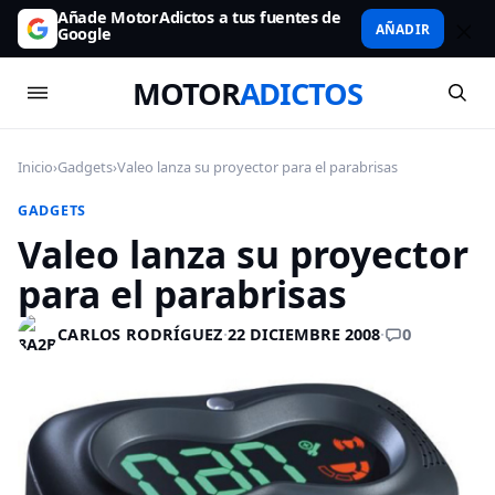
Añade MotorAdictos a tus fuentes de
AÑADIR
Google
MOTOR
ADICTOS
Inicio
›
Gadgets
›
Valeo lanza su proyector para el parabrisas
GADGETS
Valeo lanza su proyector
para el parabrisas
0
CARLOS RODRÍGUEZ
·
22 DICIEMBRE 2008
·