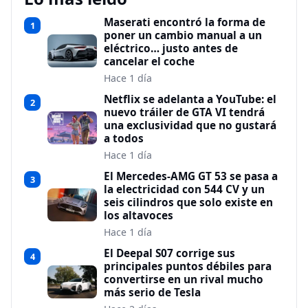
Maserati encontró la forma de
1
poner un cambio manual a un
eléctrico… justo antes de
cancelar el coche
Hace 1 día
Netflix se adelanta a YouTube: el
2
nuevo tráiler de GTA VI tendrá
una exclusividad que no gustará
a todos
Hace 1 día
El Mercedes-AMG GT 53 se pasa a
3
la electricidad con 544 CV y un
seis cilindros que solo existe en
los altavoces
Hace 1 día
El Deepal S07 corrige sus
4
principales puntos débiles para
convertirse en un rival mucho
más serio de Tesla