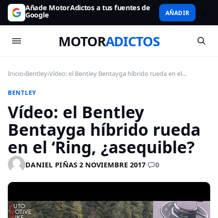
Añade MotorAdictos a tus fuentes de
AÑADIR
Google
MOTOR
ADICTOS
Inicio
›
Bentley
›
Vídeo: el Bentley Bentayga híbrido rueda en el...
BENTLEY
Vídeo: el Bentley
Bentayga híbrido rueda
en el ‘Ring, ¿asequible?
0
DANIEL PIÑAS
·
2 NOVIEMBRE 2017
·