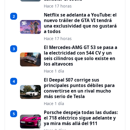
Hace 17 horas
Netflix se adelanta a YouTube: el
2
nuevo tráiler de GTA VI tendrá
una exclusividad que no gustará
a todos
Hace 17 horas
El Mercedes-AMG GT 53 se pasa a
3
la electricidad con 544 CV y un
seis cilindros que solo existe en
los altavoces
Hace 1 día
El Deepal S07 corrige sus
4
principales puntos débiles para
convertirse en un rival mucho
más serio de Tesla
Hace 1 día
Porsche despeja todas las dudas:
5
el 718 eléctrico sigue adelante y
ya mira más allá del 911