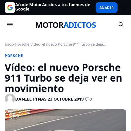
Añade MotorAdictos a tus fuentes de
AÑADIR
Google
MOTOR
ADICTOS
Inicio
›
Porsche
›
Vídeo: el nuevo Porsche 911 Turbo se deja...
PORSCHE
Vídeo: el nuevo Porsche
911 Turbo se deja ver en
movimiento
0
DANIEL PIÑAS
·
23 OCTUBRE 2019
·