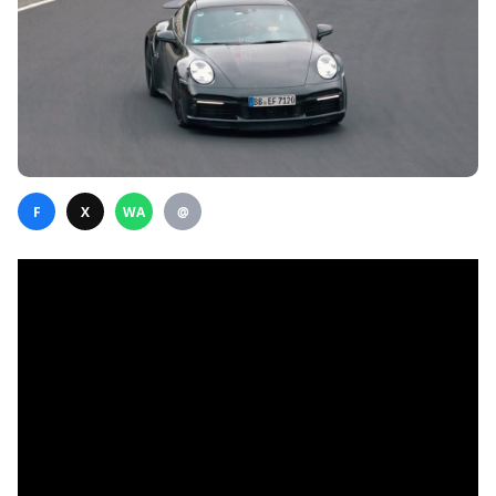
F
X
WA
@