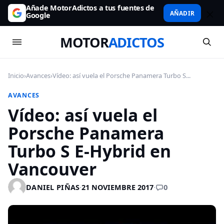
Añade MotorAdictos a tus fuentes de
AÑADIR
Google
MOTOR
ADICTOS
Inicio
›
Avances
›
Vídeo: así vuela el Porsche Panamera Turbo S...
AVANCES
Vídeo: así vuela el
Porsche Panamera
Turbo S E-Hybrid en
Vancouver
0
DANIEL PIÑAS
·
21 NOVIEMBRE 2017
·