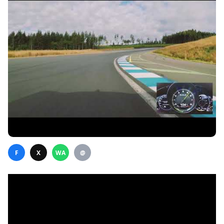
F
X
WA
@