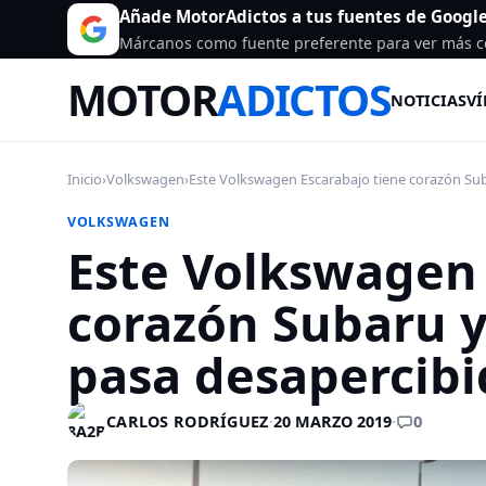
Añade MotorAdictos a tus fuentes de Googl
Márcanos como fuente preferente para ver más c
MOTOR
ADICTOS
NOTICIAS
VÍ
Inicio
›
Volkswagen
›
Este Volkswagen Escarabajo tiene corazón Sub
VOLKSWAGEN
Este Volkswagen 
corazón Subaru y
pasa desapercibi
0
CARLOS RODRÍGUEZ
·
20 MARZO 2019
·