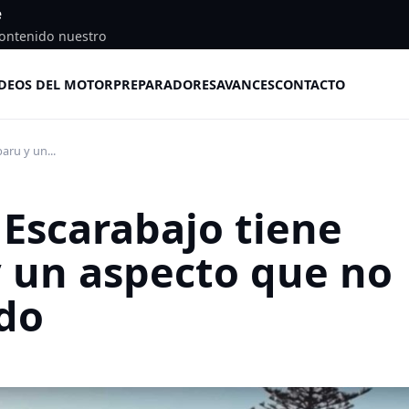
e
ontenido nuestro
DEOS DEL MOTOR
PREPARADORES
AVANCES
CONTACTO
aru y un...
Escarabajo tiene
 un aspecto que no
do