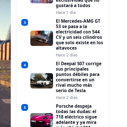
exclusividad que no
gustará a todos
Hace 1 día
El Mercedes-AMG GT
3
53 se pasa a la
electricidad con 544
CV y un seis cilindros
que solo existe en los
altavoces
Hace 2 días
El Deepal S07 corrige
4
sus principales
puntos débiles para
convertirse en un
rival mucho más
serio de Tesla
Hace 2 días
Porsche despeja
5
todas las dudas: el
718 eléctrico sigue
adelante y ya mira