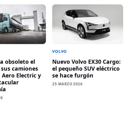
VOLVO
a obsoleto el
Nuevo Volvo EX30 Cargo:
n sus camiones
el pequeño SUV eléctrico
 Aero Electric y
se hace furgón
tacular
25 MARZO 2026
ía
26