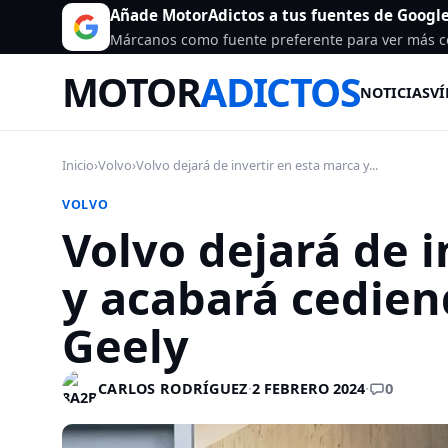
Añade MotorAdictos a tus fuentes de Googl
Márcanos como fuente preferente para ver más c
MOTOR
ADICTOS
NOTICIAS
VÍ
Inicio
›
Volvo
›
Volvo dejará de invertir en esta marca y...
VOLVO
Volvo dejará de i
y acabará cediend
Geely
0
CARLOS RODRÍGUEZ
·
2 FEBRERO 2024
·