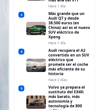
más allá del 911
Hace 1 día
Más grande que un
3
Audi Q7 y desde
38.500 euros (en
China): así es el nuevo
SUV eléctrico de
Xpeng
Hace 1 día
Audi recupera el A2
4
convertido en un SUV
eléctrico que
promete ser el coche
más eficiente de su
historia
Hace 2 días
Volvo ya prepara el
5
sustituto del EX40:
más barato, más
autonomía y
tecnología de 800