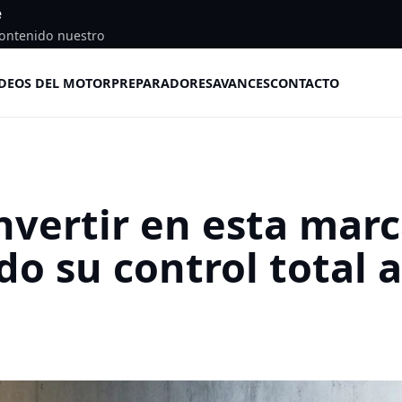
e
ontenido nuestro
DEOS DEL MOTOR
PREPARADORES
AVANCES
CONTACTO
nvertir en esta mar
o su control total a