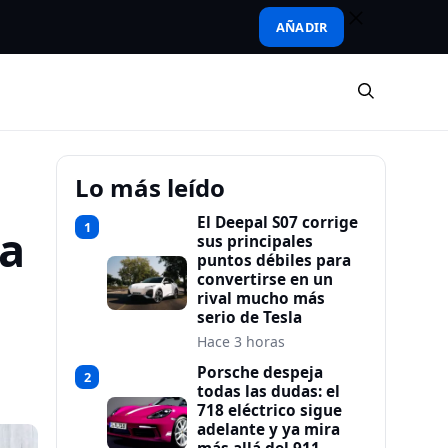
AÑADIR
Lo más leído
El Deepal S07 corrige
1
ca
sus principales
puntos débiles para
convertirse en un
rival mucho más
serio de Tesla
Hace 3 horas
Porsche despeja
2
todas las dudas: el
718 eléctrico sigue
adelante y ya mira