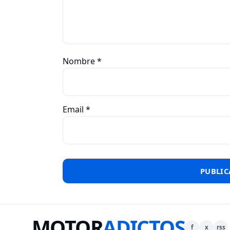
Nombre
*
Email
*
MOTOR
ADICTOS
f
x
rss