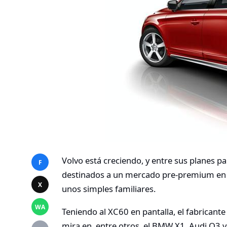
Volvo está creciendo, y entre sus planes p
F
destinados a un mercado pre-premium en 
X
unos simples familiares.
WA
Teniendo al XC60 en pantalla, el fabricant
mira en, entre otros, el BMW X1, Audi Q3 y