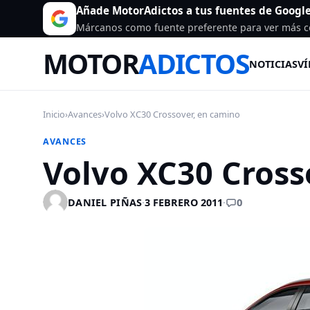
Añade MotorAdictos a tus fuentes de Googl
Márcanos como fuente preferente para ver más c
MOTOR
ADICTOS
NOTICIAS
VÍ
Inicio
›
Avances
›
Volvo XC30 Crossover, en camino
AVANCES
Volvo XC30 Cross
0
DANIEL PIÑAS
·
3 FEBRERO 2011
·