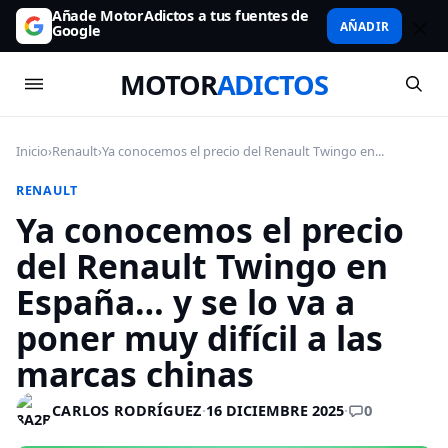
Añade MotorAdictos a tus fuentes de
AÑADIR
Google
MOTOR
ADICTOS
Inicio
›
Renault
›
Ya conocemos el precio del Renault Twingo en...
RENAULT
Ya conocemos el precio
del Renault Twingo en
España… y se lo va a
poner muy difícil a las
marcas chinas
0
CARLOS RODRÍGUEZ
·
16 DICIEMBRE 2025
·