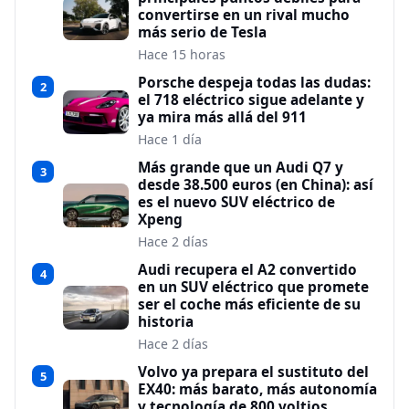
convertirse en un rival mucho
más serio de Tesla
Hace 15 horas
Porsche despeja todas las dudas:
2
el 718 eléctrico sigue adelante y
ya mira más allá del 911
Hace 1 día
Más grande que un Audi Q7 y
3
desde 38.500 euros (en China): así
es el nuevo SUV eléctrico de
Xpeng
Hace 2 días
Audi recupera el A2 convertido
4
en un SUV eléctrico que promete
ser el coche más eficiente de su
historia
Hace 2 días
Volvo ya prepara el sustituto del
5
EX40: más barato, más autonomía
y tecnología de 800 voltios