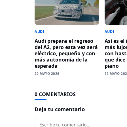
AUDI
AUDI
Audi prepara el regreso
Así es el
del A2, pero esta vez será
más lujos
eléctrico, pequeño y con
con hasta
más autonomía de la
que dice
esperada
piano
20 MAYO 2026
12 MAYO 20
0 COMENTARIOS
Deja tu comentario
Comentario