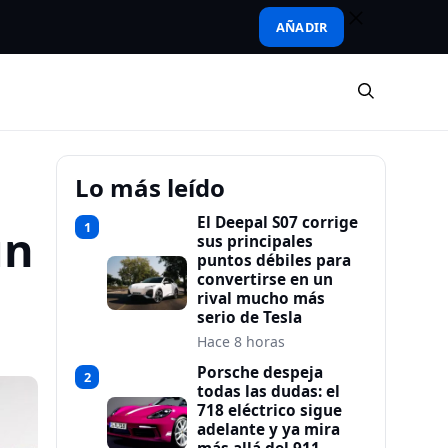
AÑADIR
Lo más leído
El Deepal S07 corrige
1
un
sus principales
puntos débiles para
convertirse en un
rival mucho más
serio de Tesla
Hace 8 horas
Porsche despeja
2
todas las dudas: el
718 eléctrico sigue
adelante y ya mira