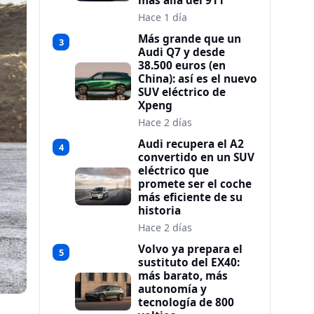
más allá del 911
Hace 1 día
Más grande que un
3
Audi Q7 y desde
38.500 euros (en
China): así es el nuevo
SUV eléctrico de
Xpeng
Hace 2 días
Audi recupera el A2
4
convertido en un SUV
eléctrico que
promete ser el coche
más eficiente de su
historia
Hace 2 días
Volvo ya prepara el
5
sustituto del EX40:
más barato, más
autonomía y
tecnología de 800