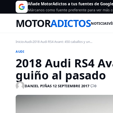
Añade MotorAdictos a tus fuentes de Googl
Márcanos como fuente preferente para ver más c
MOTOR
ADICTOS
NOTICIAS
VÍ
Inicio
›
Audi
›
2018 Audi RS4 Avant: 450 caballos y un...
AUDI
2018 Audi RS4 Av
guiño al pasado
0
DANIEL PIÑAS
·
12 SEPTIEMBRE 2017
·