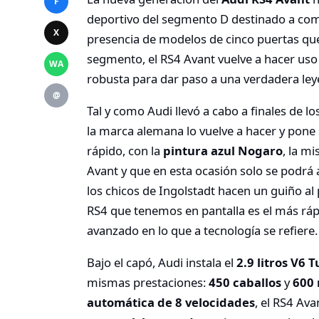
F
deportivo del segmento D destinado a co
X
presencia de modelos de cinco puertas que
segmento, el RS4 Avant vuelve a hacer uso
WA
robusta para dar paso a una verdadera le
@
Tal y como Audi llevó a cabo a finales de l
la marca alemana lo vuelve a hacer y pone 
rápido, con la
pintura azul Nogaro
, la m
Avant y que en esta ocasión solo se podrá 
los chicos de Ingolstadt hacen un guiño al
RS4 que tenemos en pantalla es el más ráp
avanzado en lo que a tecnología se refiere.
Bajo el capó, Audi instala el
2.9 litros V6 
mismas prestaciones:
450 caballos
y
600 
automática de 8 velocidades
, el RS4 Av