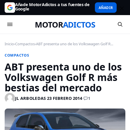
Añade MotorAdictos a tus fuentes de
AÑADIR
Google
MOTOR
ADICTOS
Inicio
›
Compactos
›
ABT presenta uno de los Volkswagen Golf R...
COMPACTOS
ABT presenta uno de los
Volkswagen Golf R más
bestias del mercado
1
JL ARBOLEDAS
·
23 FEBRERO 2014
·