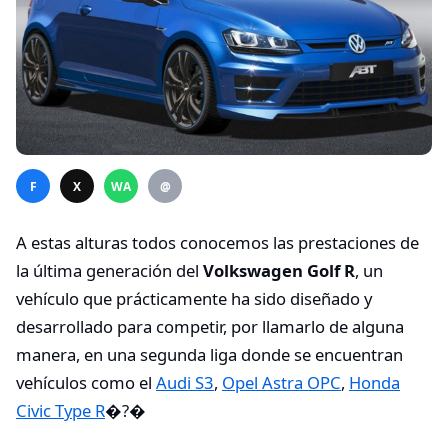
F
X
WA
@
A estas alturas todos conocemos las prestaciones de
la última generación del
Volkswagen Golf R
, un
vehículo que prácticamente ha sido diseñado y
desarrollado para competir, por llamarlo de alguna
manera, en una segunda liga donde se encuentran
vehículos como el
Audi S3
,
Opel Astra OPC
,
Honda
Civic Type R
�?�