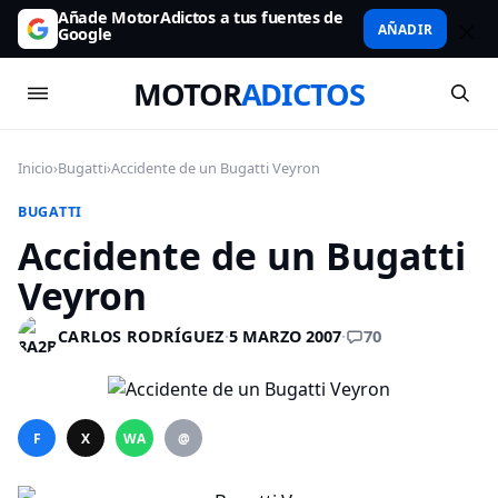
Añade MotorAdictos a tus fuentes de
AÑADIR
Google
MOTOR
ADICTOS
Inicio
›
Bugatti
›
Accidente de un Bugatti Veyron
BUGATTI
Accidente de un Bugatti
Veyron
70
CARLOS RODRÍGUEZ
·
5 MARZO 2007
·
F
X
WA
@