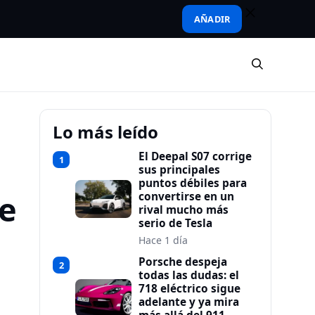
AÑADIR
Lo más leído
El Deepal S07 corrige
1
sus principales
puntos débiles para
e
convertirse en un
rival mucho más
serio de Tesla
Hace 1 día
Porsche despeja
2
todas las dudas: el
718 eléctrico sigue
adelante y ya mira