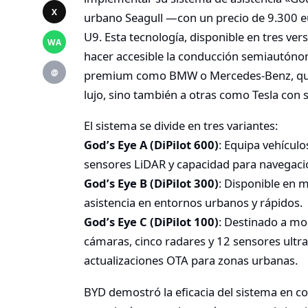
X
urbano Seagull —con un precio de 9.300 
U9. Esta tecnología, disponible en tres ve
WA
hacer accesible la conducción semiautónom
@
premium como BMW o Mercedes-Benz, que 
lujo, sino también a otras como Tesla con 
El sistema se divide en tres variantes:
God’s Eye A (DiPilot 600)
: Equipa vehículo
sensores LiDAR y capacidad para navegaci
God’s Eye B (DiPilot 300)
: Disponible en
asistencia en entornos urbanos y rápidos.
God’s Eye C (DiPilot 100)
: Destinado a mo
cámaras, cinco radares y 12 sensores ultras
actualizaciones OTA para zonas urbanas.
BYD demostró la eficacia del sistema en 