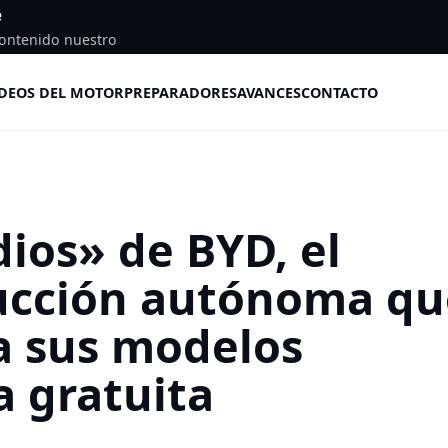
e
ontenido nuestro
DEOS DEL MOTOR
PREPARADORES
AVANCES
CONTACTO
dios» de BYD, el
ucción autónoma qu
a sus modelos
 gratuita