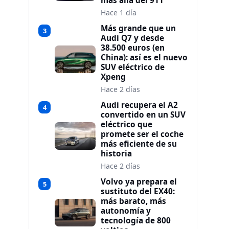
más allá del 911
Hace 1 día
Más grande que un
3
Audi Q7 y desde
38.500 euros (en
China): así es el nuevo
SUV eléctrico de
Xpeng
Hace 2 días
Audi recupera el A2
4
convertido en un SUV
eléctrico que
promete ser el coche
más eficiente de su
historia
Hace 2 días
Volvo ya prepara el
5
sustituto del EX40:
más barato, más
autonomía y
tecnología de 800