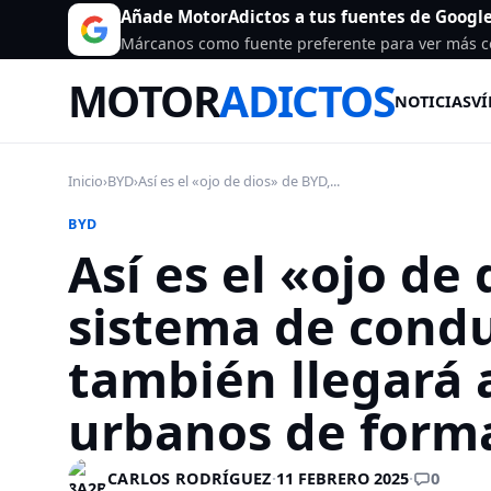
Añade MotorAdictos a tus fuentes de Googl
Márcanos como fuente preferente para ver más c
MOTOR
ADICTOS
NOTICIAS
VÍ
Inicio
›
BYD
›
Así es el «ojo de dios» de BYD,...
BYD
Así es el «ojo de 
sistema de cond
también llegará 
urbanos de forma
0
CARLOS RODRÍGUEZ
·
11 FEBRERO 2025
·