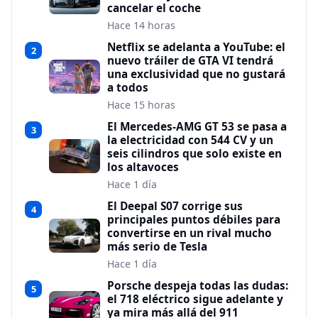
cancelar el coche
Hace 14 horas
Netflix se adelanta a YouTube: el
2
nuevo tráiler de GTA VI tendrá
una exclusividad que no gustará
a todos
Hace 15 horas
El Mercedes-AMG GT 53 se pasa a
3
la electricidad con 544 CV y un
seis cilindros que solo existe en
los altavoces
Hace 1 día
El Deepal S07 corrige sus
4
principales puntos débiles para
convertirse en un rival mucho
más serio de Tesla
Hace 1 día
Porsche despeja todas las dudas:
5
el 718 eléctrico sigue adelante y
ya mira más allá del 911