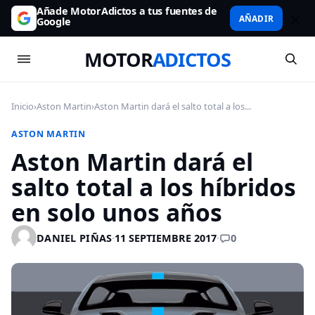
Añade MotorAdictos a tus fuentes de
AÑADIR
Google
MOTOR
ADICTOS
Inicio
›
Aston Martin
›
Aston Martin dará el salto total a los...
ASTON MARTIN
Aston Martin dará el
salto total a los híbridos
en solo unos años
0
DANIEL PIÑAS
·
11 SEPTIEMBRE 2017
·