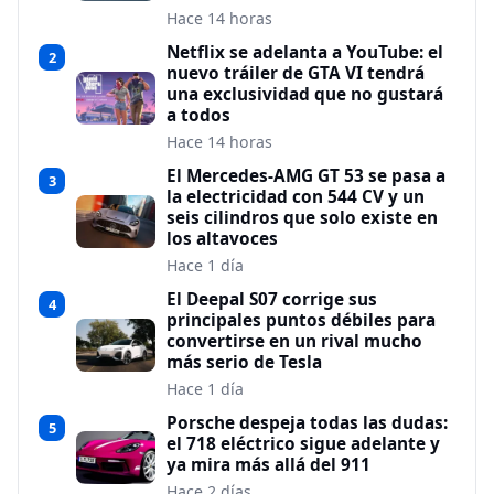
Hace 14 horas
Netflix se adelanta a YouTube: el
2
nuevo tráiler de GTA VI tendrá
una exclusividad que no gustará
a todos
Hace 14 horas
El Mercedes-AMG GT 53 se pasa a
3
la electricidad con 544 CV y un
seis cilindros que solo existe en
los altavoces
Hace 1 día
El Deepal S07 corrige sus
4
principales puntos débiles para
convertirse en un rival mucho
más serio de Tesla
Hace 1 día
Porsche despeja todas las dudas:
5
el 718 eléctrico sigue adelante y
ya mira más allá del 911
Hace 2 días