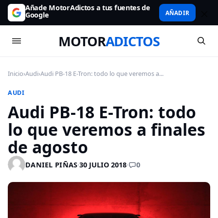
Añade MotorAdictos a tus fuentes de
AÑADIR
Google
MOTOR
ADICTOS
Inicio
›
Audi
›
Audi PB-18 E-Tron: todo lo que veremos a...
AUDI
Audi PB-18 E-Tron: todo
lo que veremos a finales
de agosto
0
DANIEL PIÑAS
·
30 JULIO 2018
·