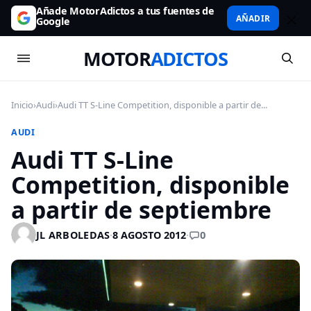
Añade MotorAdictos a tus fuentes de
AÑADIR
Google
MOTOR
ADICTOS
Inicio
›
Audi
›
Audi TT S-Line Competition, disponible a partir de...
AUDI
Audi TT S-Line
Competition, disponible
a partir de septiembre
0
JL ARBOLEDAS
·
8 AGOSTO 2012
·