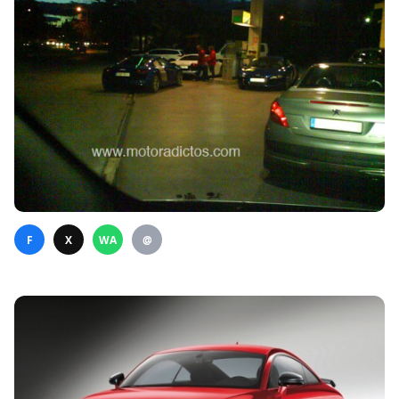
F
X
WA
@