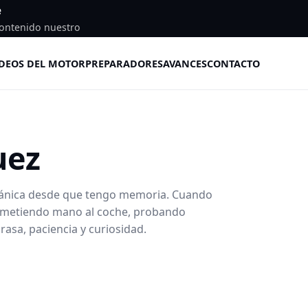
e
ontenido nuestro
DEOS DEL MOTOR
PREPARADORES
AVANCES
CONTACTO
uez
cánica desde que tengo memoria. Cuando
, metiendo mano al coche, probando
asa, paciencia y curiosidad.
N