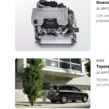
Nuevo
25 SEPT
Con cad
popular
SUVS
Toyota
24 SEPT
Toyota 
un comp