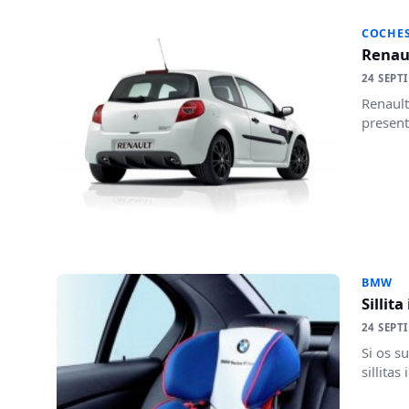
COCHE
Renaul
24 SEPT
Renault
present
BMW
Sillit
24 SEPT
Si os s
sillitas