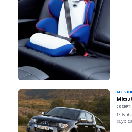
MITSUB
Mitsu
23 SEPT
Mitsubi
cuyo es