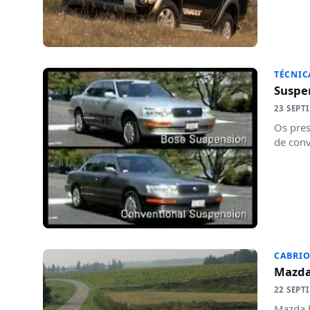
TÉCNIC
Suspe
23 SEPT
Os pres
de conv
CABRIO
Mazda 
22 SEPT
Mazda h