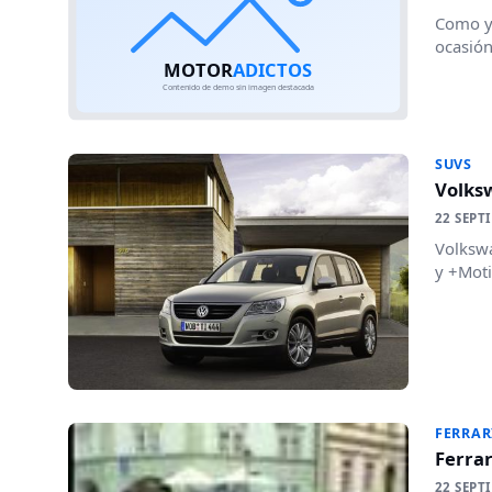
Como ya
ocasión
SUVS
Volks
22 SEPT
Volkswa
y +Moti
FERRAR
Ferrar
22 SEPT