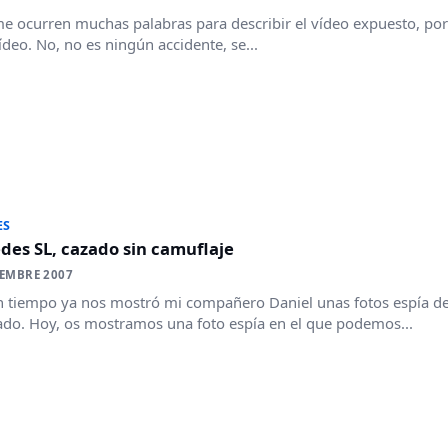
e ocurren muchas palabras para describir el vídeo expuesto, po
vídeo. No, no es ningún accidente, se...
ES
es SL, cazado sin camuflaje
IEMBRE 2007
n tiempo ya nos mostró mi compañero Daniel unas fotos espía d
do. Hoy, os mostramos una foto espía en el que podemos...