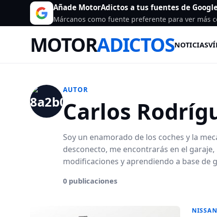
Añade MotorAdictos a tus fuentes de Googl
Márcanos como fuente preferente para ver más c
MOTOR
ADICTOS
NOTICIAS
VÍ
AUTOR
Carlos Rodríg
Soy un enamorado de los coches y la me
desconecto, me encontrarás en el garaje
modificaciones y aprendiendo a base de gr
0 publicaciones
NISSA