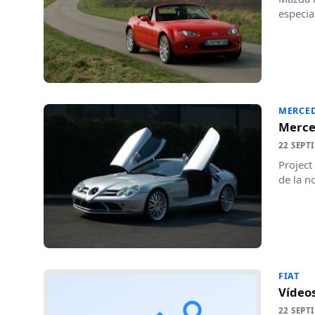
especia
MERCED
Merce
22 SEPT
Project
de la no
FIAT
Vídeos
22 SEPT