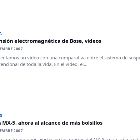
A
nsión electromagnética de Bose, vídeos
IEMBRE 2007
entamos un vídeo con una comparativa entre el sistema de suspe
encional de toda la vida. En el vídeo, el...
S
MX-5, ahora al alcance de más bolsillos
IEMBRE 2007
a realizado unos ajustes en los precios del MX-5, para así hacerlo