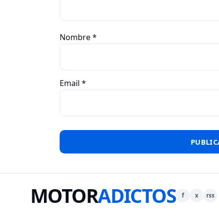
Nombre
*
Email
*
MOTOR
ADICTOS
f
x
rss