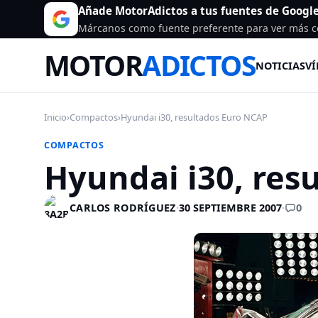
Añade MotorAdictos a tus fuentes de Googl
Márcanos como fuente preferente para ver más c
MOTOR
ADICTOS
NOTICIAS
VÍ
Inicio
›
Compactos
›
Hyundai i30, resultados Euro NCAP
COMPACTOS
Hyundai i30, res
0
CARLOS RODRÍGUEZ
·
30 SEPTIEMBRE 2007
·