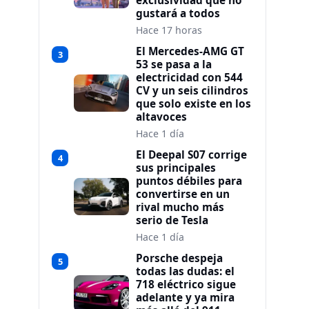
exclusividad que no
gustará a todos
Hace 17 horas
El Mercedes-AMG GT
3
53 se pasa a la
electricidad con 544
CV y un seis cilindros
que solo existe en los
altavoces
Hace 1 día
El Deepal S07 corrige
4
sus principales
puntos débiles para
convertirse en un
rival mucho más
serio de Tesla
Hace 1 día
Porsche despeja
5
todas las dudas: el
718 eléctrico sigue
adelante y ya mira