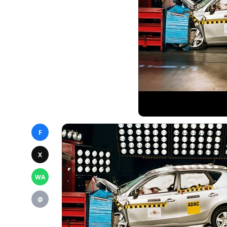
F
X
WA
@