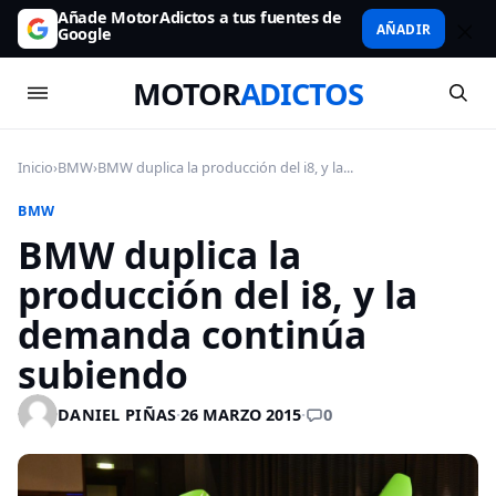
Añade MotorAdictos a tus fuentes de
AÑADIR
Google
MOTOR
ADICTOS
Inicio
›
BMW
›
BMW duplica la producción del i8, y la...
BMW
BMW duplica la
producción del i8, y la
demanda continúa
subiendo
0
DANIEL PIÑAS
·
26 MARZO 2015
·