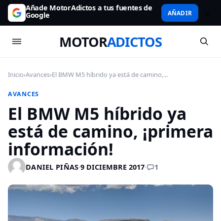
Añade MotorAdictos a tus fuentes de
AÑADIR
Google
MOTOR
ADICTOS
Inicio
›
Avances
›
El BMW M5 híbrido ya está de camino,...
AVANCES
El BMW M5 híbrido ya
está de camino, ¡primera
información!
1
DANIEL PIÑAS
·
9 DICIEMBRE 2017
·