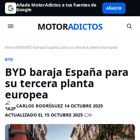
Añade MotorAdictos a tus fuentes de
AÑADIR
Google
MOTOR
ADICTOS
Inicio
›
BYD
›
BYD baraja España para su tercera planta europea
BYD
BYD baraja España para
su tercera planta
europea
CARLOS RODRÍGUEZ
·
14 OCTUBRE 2025
·
0
ACTUALIZADO EL 15 OCTUBRE 2025
·