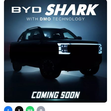
F
X
WA
@