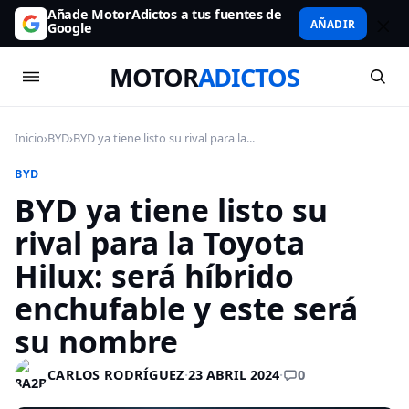
Añade MotorAdictos a tus fuentes de
AÑADIR
Google
MOTOR
ADICTOS
Inicio
›
BYD
›
BYD ya tiene listo su rival para la...
BYD
BYD ya tiene listo su
rival para la Toyota
Hilux: será híbrido
enchufable y este será
su nombre
0
CARLOS RODRÍGUEZ
·
23 ABRIL 2024
·