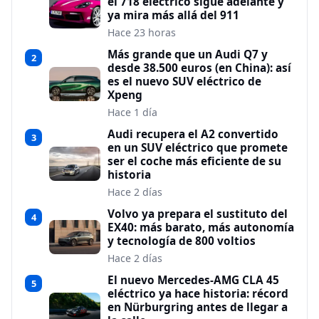
el 718 eléctrico sigue adelante y
ya mira más allá del 911
Hace 23 horas
Más grande que un Audi Q7 y
2
desde 38.500 euros (en China): así
es el nuevo SUV eléctrico de
Xpeng
Hace 1 día
Audi recupera el A2 convertido
3
en un SUV eléctrico que promete
ser el coche más eficiente de su
historia
Hace 2 días
Volvo ya prepara el sustituto del
4
EX40: más barato, más autonomía
y tecnología de 800 voltios
Hace 2 días
El nuevo Mercedes-AMG CLA 45
5
eléctrico ya hace historia: récord
en Nürburgring antes de llegar a