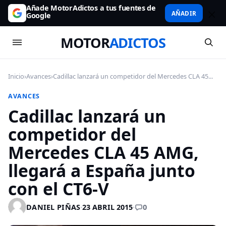
Añade MotorAdictos a tus fuentes de
AÑADIR
Google
MOTOR
ADICTOS
Inicio
›
Avances
›
Cadillac lanzará un competidor del Mercedes CLA 45...
AVANCES
Cadillac lanzará un
competidor del
Mercedes CLA 45 AMG,
llegará a España junto
con el CT6-V
0
DANIEL PIÑAS
·
23 ABRIL 2015
·