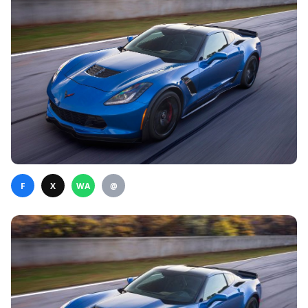
F
X
WA
@