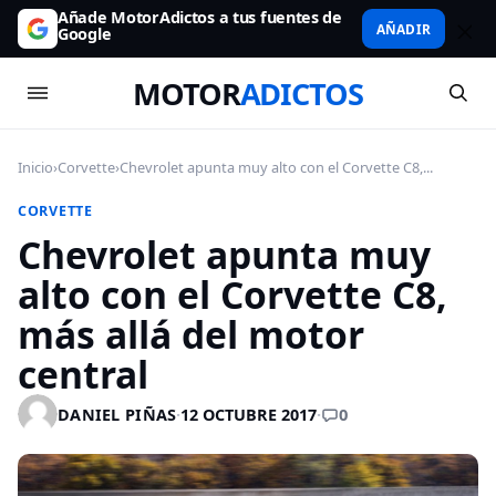
Añade MotorAdictos a tus fuentes de
AÑADIR
Google
MOTOR
ADICTOS
Inicio
›
Corvette
›
Chevrolet apunta muy alto con el Corvette C8,...
CORVETTE
Chevrolet apunta muy
alto con el Corvette C8,
más allá del motor
central
0
DANIEL PIÑAS
·
12 OCTUBRE 2017
·