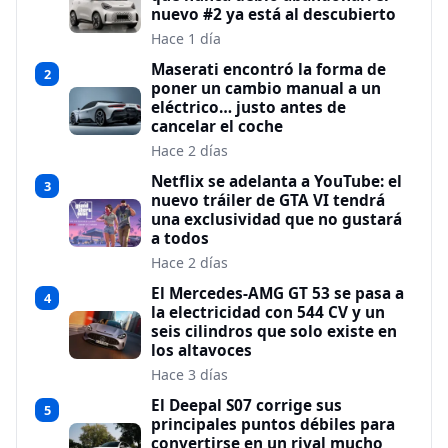
nuevo #2 ya está al descubierto
Hace 1 día
Maserati encontró la forma de
2
poner un cambio manual a un
eléctrico… justo antes de
cancelar el coche
Hace 2 días
Netflix se adelanta a YouTube: el
3
nuevo tráiler de GTA VI tendrá
una exclusividad que no gustará
a todos
Hace 2 días
El Mercedes-AMG GT 53 se pasa a
4
la electricidad con 544 CV y un
seis cilindros que solo existe en
los altavoces
Hace 3 días
El Deepal S07 corrige sus
5
principales puntos débiles para
convertirse en un rival mucho