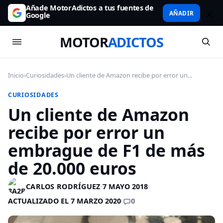
Añade MotorAdictos a tus fuentes de
AÑADIR
Google
MOTOR
ADICTOS
Inicio
›
Curiosidades
›
Un cliente de Amazon recibe por error un...
CURIOSIDADES
Un cliente de Amazon
recibe por error un
embrague de F1 de más
de 20.000 euros
CARLOS RODRÍGUEZ
·
7 MAYO 2018
·
0
ACTUALIZADO EL 7 MARZO 2020
·