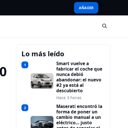
AÑADIR
Lo más leído
Smart vuelve a
1
00
fabricar el coche que
nunca debió
abandonar: el nuevo
#2 ya está al
descubierto
Hace 3 horas
Maserati encontró la
2
forma de poner un
cambio manual a un
eléctrico… justo