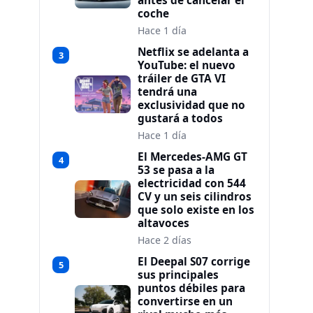
antes de cancelar el
coche
Hace 1 día
Netflix se adelanta a
3
YouTube: el nuevo
tráiler de GTA VI
tendrá una
exclusividad que no
gustará a todos
Hace 1 día
El Mercedes-AMG GT
4
53 se pasa a la
electricidad con 544
CV y un seis cilindros
que solo existe en los
altavoces
Hace 2 días
El Deepal S07 corrige
5
sus principales
puntos débiles para
convertirse en un