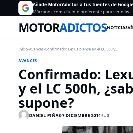
Añade MotorAdictos a tus fuentes de Googl
Márcanos como fuente preferente para ver más c
MOTOR
ADICTOS
NOTICIAS
VÍ
Inicio
›
Avances
›
Confirmado: Lexus piensa en el LC 500 y...
AVANCES
Confirmado: Lexu
y el LC 500h, ¿sa
supone?
0
DANIEL PIÑAS
·
7 DICIEMBRE 2014
·