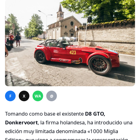
F
X
WA
@
Tomando como base el existente
D8 GTO,
Donkervoort
, la firma holandesa, ha introducido una
edición muy limitada denominada «1000 Miglia
Edition» que viene a conmemorar la representación