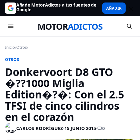
Añade MotorAdictos a tus fuentes de
AÑADIR
Google
MOTOR
ADICTOS
Inicio
›
Otros
›
OTROS
Donkervoort D8 GTO
�??1000 Miglia
Edition�?�: Con el 2.5
TFSI de cinco cilindros
en el corazón
0
CARLOS RODRÍGUEZ
·
15 JUNIO 2015
·