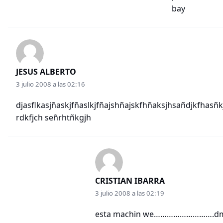
bay
JESUS ALBERTO
3 julio 2008 a las 02:16
djasflkasjñaskjfñaslkjfñajshñajskfhñaksjhsañdjkfhasñ
rdkfjch señrhtñkgjh
CRISTIAN IBARRA
3 julio 2008 a las 02:19
esta machin we……………………….dmnc