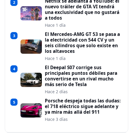
Netflix se adelanta a YouTube: el
2
nuevo tráiler de GTA VI tendrá
una exclusividad que no gustará
a todos
Hace 1 día
El Mercedes-AMG GT 53 se pasa a
3
la electricidad con 544 CV y un
seis cilindros que solo existe en
los altavoces
Hace 1 día
El Deepal S07 corrige sus
4
principales puntos débiles para
convertirse en un rival mucho
más serio de Tesla
Hace 2 días
Porsche despeja todas las dudas:
5
el 718 eléctrico sigue adelante y
ya mira más allá del 911
Hace 3 días