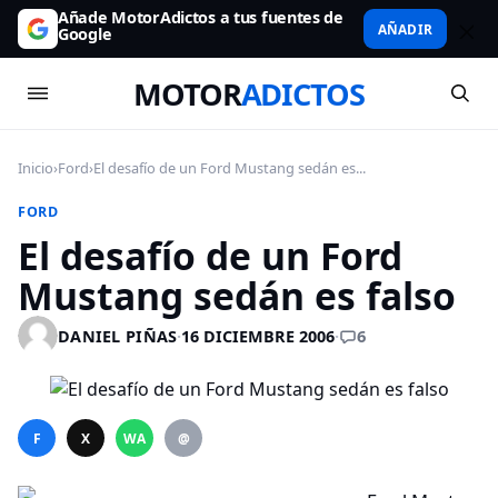
Añade MotorAdictos a tus fuentes de
AÑADIR
Google
MOTOR
ADICTOS
Inicio
›
Ford
›
El desafío de un Ford Mustang sedán es...
FORD
El desafío de un Ford
Mustang sedán es falso
6
DANIEL PIÑAS
·
16 DICIEMBRE 2006
·
F
X
WA
@