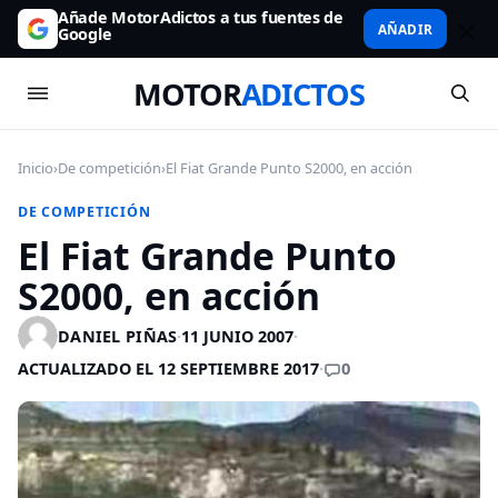
Añade MotorAdictos a tus fuentes de
AÑADIR
Google
MOTOR
ADICTOS
Inicio
›
De competición
›
El Fiat Grande Punto S2000, en acción
DE COMPETICIÓN
El Fiat Grande Punto
S2000, en acción
DANIEL PIÑAS
·
11 JUNIO 2007
·
0
ACTUALIZADO EL 12 SEPTIEMBRE 2017
·