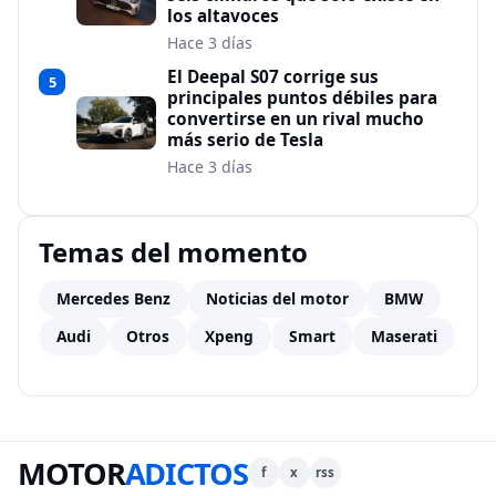
los altavoces
Hace 3 días
El Deepal S07 corrige sus
5
principales puntos débiles para
convertirse en un rival mucho
más serio de Tesla
Hace 3 días
Temas del momento
Mercedes Benz
Noticias del motor
BMW
Audi
Otros
Xpeng
Smart
Maserati
MOTOR
ADICTOS
f
x
rss