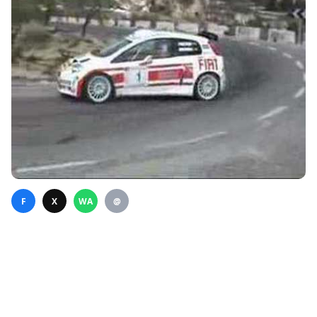
F
X
WA
@