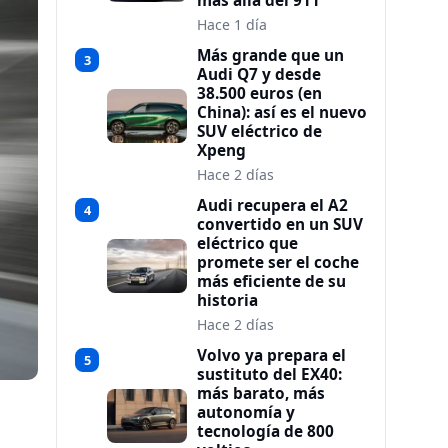
más allá del 911
Hace 1 día
Más grande que un
3
Audi Q7 y desde
38.500 euros (en
China): así es el nuevo
SUV eléctrico de
Xpeng
Hace 2 días
Audi recupera el A2
4
convertido en un SUV
eléctrico que
promete ser el coche
más eficiente de su
historia
Hace 2 días
Volvo ya prepara el
5
sustituto del EX40:
más barato, más
autonomía y
tecnología de 800