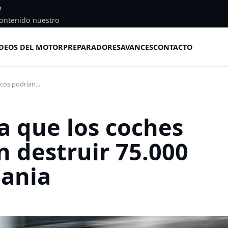
e
ontenido nuestro
DEOS DEL MOTOR
PREPARADORES
AVANCES
CONTACTO
cos podrían...
a que los coches
n destruir 75.000
ania