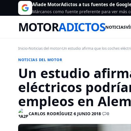
Añade MotorAdictos a tus fuentes de Googl
Márcanos como fuente preferente para ver más c
MOTOR
ADICTOS
NOTICIAS
VÍ
Inicio
›
Noticias del motor
›
Un estudio afirma que los coches eléctri
NOTICIAS DEL MOTOR
Un estudio afirm
eléctricos podría
empleos en Alem
0
CARLOS RODRÍGUEZ
·
6 JUNIO 2018
·