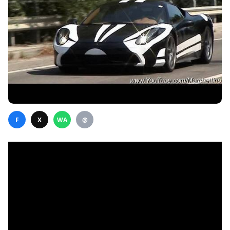
F
X
WA
@