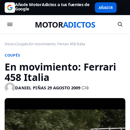
Añade MotorAdictos a tus fuentes de
AÑADIR
Google
MOTOR
ADICTOS
Inicio
›
Coupés
›
En movimiento: Ferrari 458 Italia
COUPÉS
En movimiento: Ferrari
458 Italia
0
DANIEL PIÑAS
·
29 AGOSTO 2009
·