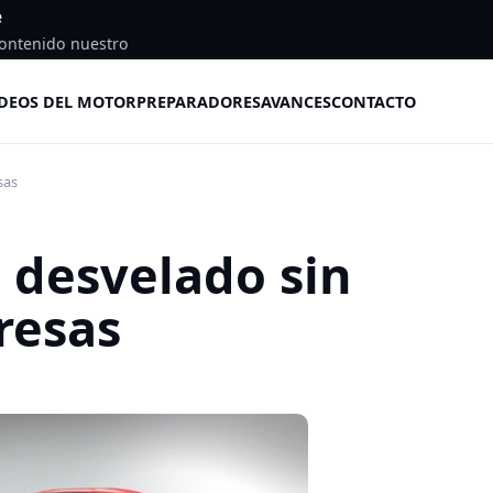
e
ontenido nuestro
DEOS DEL MOTOR
PREPARADORES
AVANCES
CONTACTO
sas
, desvelado sin
resas