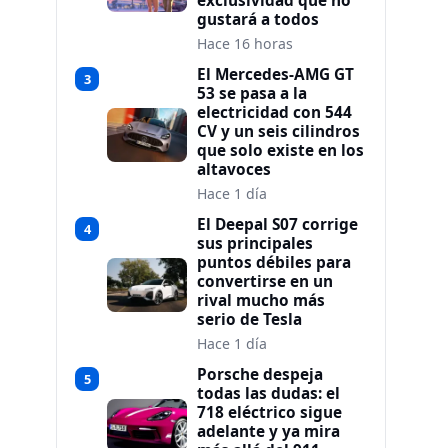
exclusividad que no
gustará a todos
Hace 16 horas
El Mercedes-AMG GT
3
53 se pasa a la
electricidad con 544
CV y un seis cilindros
que solo existe en los
altavoces
Hace 1 día
El Deepal S07 corrige
4
sus principales
puntos débiles para
convertirse en un
rival mucho más
serio de Tesla
Hace 1 día
Porsche despeja
5
todas las dudas: el
718 eléctrico sigue
adelante y ya mira