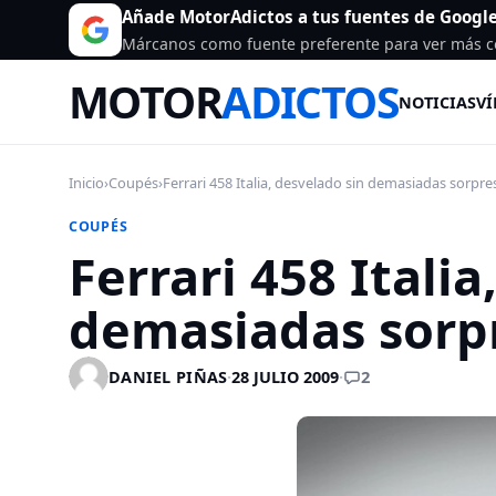
Añade MotorAdictos a tus fuentes de Googl
Márcanos como fuente preferente para ver más c
MOTOR
ADICTOS
NOTICIAS
VÍ
Inicio
›
Coupés
›
Ferrari 458 Italia, desvelado sin demasiadas sorpre
COUPÉS
Ferrari 458 Italia
demasiadas sorp
2
DANIEL PIÑAS
·
28 JULIO 2009
·