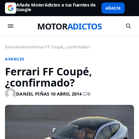
Añade MotorAdictos a tus fuentes de
AÑADIR
Google
MOTOR
ADICTOS
Inicio
›
Avances
›
Ferrari FF Coupé, ¿confirmado?
AVANCES
Ferrari FF Coupé,
¿confirmado?
0
DANIEL PIÑAS
·
10 ABRIL 2014
·