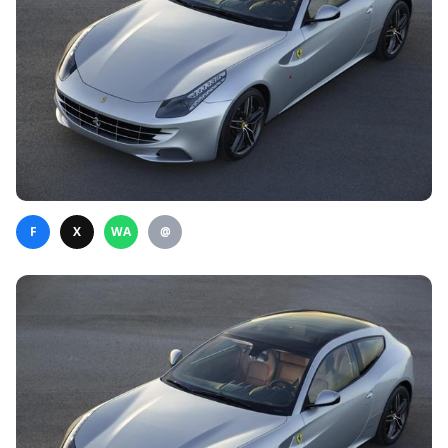
F
X
WA
@