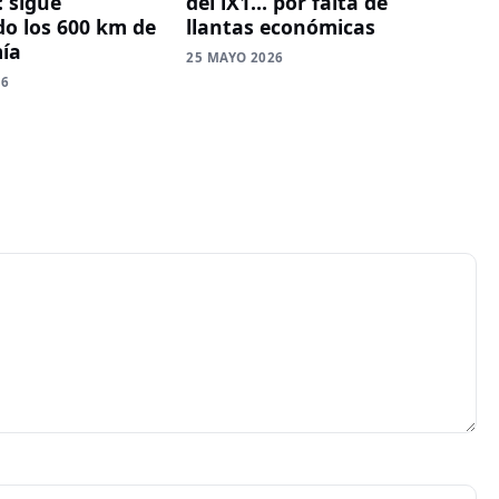
: sigue
del iX1… por falta de
o los 600 km de
llantas económicas
ía
25 MAYO 2026
26