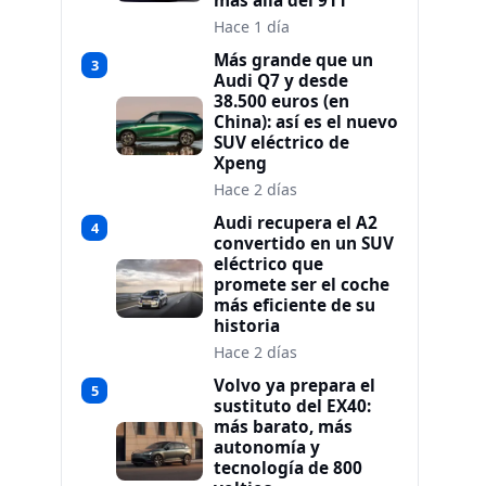
más allá del 911
Hace 1 día
Más grande que un
3
Audi Q7 y desde
38.500 euros (en
China): así es el nuevo
SUV eléctrico de
Xpeng
Hace 2 días
Audi recupera el A2
4
convertido en un SUV
eléctrico que
promete ser el coche
más eficiente de su
historia
Hace 2 días
Volvo ya prepara el
5
sustituto del EX40:
más barato, más
autonomía y
tecnología de 800