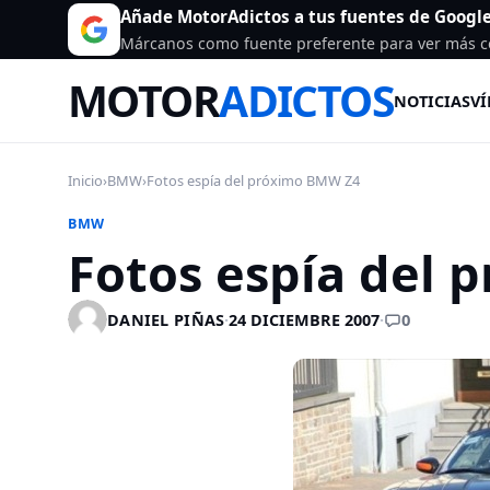
Añade MotorAdictos a tus fuentes de Googl
Márcanos como fuente preferente para ver más c
MOTOR
ADICTOS
NOTICIAS
VÍ
Inicio
›
BMW
›
Fotos espía del próximo BMW Z4
BMW
Fotos espía del
0
DANIEL PIÑAS
·
24 DICIEMBRE 2007
·