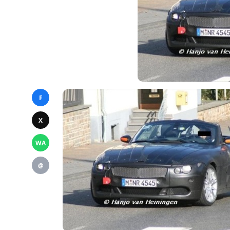
F
X
WA
@