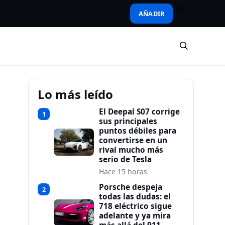
AÑADIR
Lo más leído
El Deepal S07 corrige
1
sus principales
puntos débiles para
convertirse en un
rival mucho más
serio de Tesla
Hace 15 horas
Porsche despeja
2
todas las dudas: el
718 eléctrico sigue
adelante y ya mira