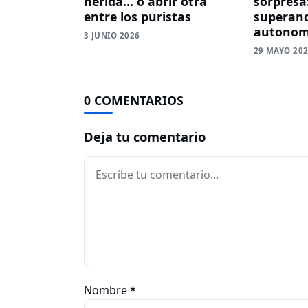
herida… o abrir otra
sorpresa
entre los puristas
superand
autonom
3 JUNIO 2026
29 MAYO 20
0 COMENTARIOS
Deja tu comentario
Comentario
Nombre
*