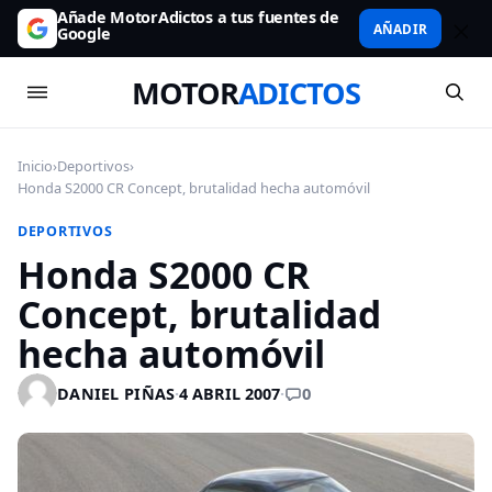
Añade MotorAdictos a tus fuentes de
AÑADIR
Google
MOTOR
ADICTOS
Inicio
›
Deportivos
›
Honda S2000 CR Concept, brutalidad hecha automóvil
DEPORTIVOS
Honda S2000 CR
Concept, brutalidad
hecha automóvil
0
DANIEL PIÑAS
·
4 ABRIL 2007
·