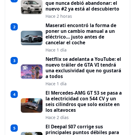
que nunca debió abandonar: el
nuevo #2 ya está al descubierto
Hace 2 horas
Maserati encontró la forma de
2
poner un cambio manual a un
eléctrico… justo antes de
cancelar el coche
Hace 1 día
Netflix se adelanta a YouTube: el
3
nuevo tráiler de GTA VI tendrá
una exclusividad que no gustará
a todos
Hace 1 día
El Mercedes-AMG GT 53 se pasa a
4
la electricidad con 544 CV y un
seis cilindros que solo existe en
los altavoces
Hace 2 días
El Deepal S07 corrige sus
5
principales puntos débiles para