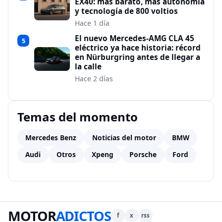
EX40: más barato, más autonomía
y tecnología de 800 voltios
Hace 1 día
El nuevo Mercedes-AMG CLA 45
5
eléctrico ya hace historia: récord
en Nürburgring antes de llegar a
la calle
Hace 2 días
Temas del momento
Mercedes Benz
Noticias del motor
BMW
Audi
Otros
Xpeng
Porsche
Ford
MOTOR
ADICTOS
f
x
rss