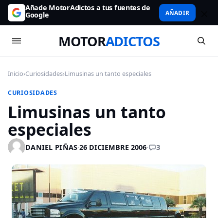
Añade MotorAdictos a tus fuentes de
AÑADIR
Google
MOTOR
ADICTOS
Inicio
›
Curiosidades
›
Limusinas un tanto especiales
CURIOSIDADES
Limusinas un tanto
especiales
3
DANIEL PIÑAS
·
26 DICIEMBRE 2006
·