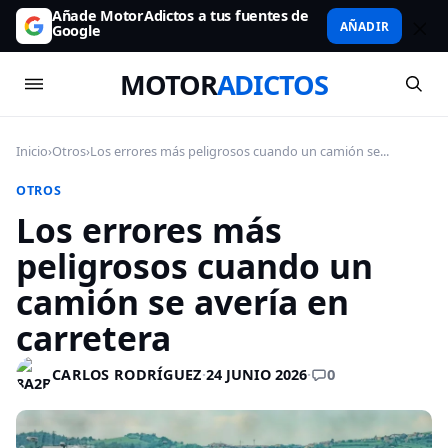
Añade MotorAdictos a tus fuentes de
AÑADIR
Google
MOTOR
ADICTOS
Inicio
›
Otros
›
Los errores más peligrosos cuando un camión se...
OTROS
Los errores más
peligrosos cuando un
camión se avería en
carretera
0
CARLOS RODRÍGUEZ
·
24 JUNIO 2026
·