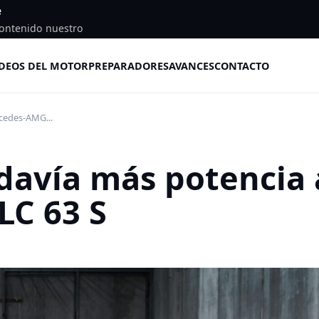
e
ontenido nuestro
DEOS DEL MOTOR
PREPARADORES
AVANCES
CONTACTO
cedes-AMG...
davía más potencia 
C 63 S