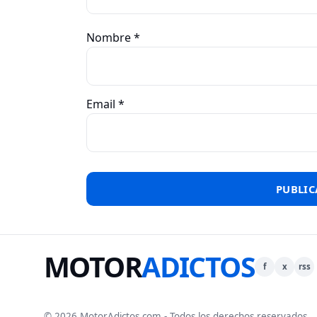
Nombre
*
Email
*
MOTOR
ADICTOS
f
x
rss
© 2026 MotorAdictos.com - Todos los derechos reservados