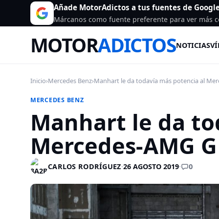
Añade MotorAdictos a tus fuentes de Googl
Márcanos como fuente preferente para ver más c
MOTOR
ADICTOS
NOTICIAS
VÍ
Inicio
›
Mercedes Benz
›
Manhart le da todavía más potencia al Mer
MERCEDES BENZ
Manhart le da to
Mercedes-AMG GL
0
CARLOS RODRÍGUEZ
·
26 AGOSTO 2019
·