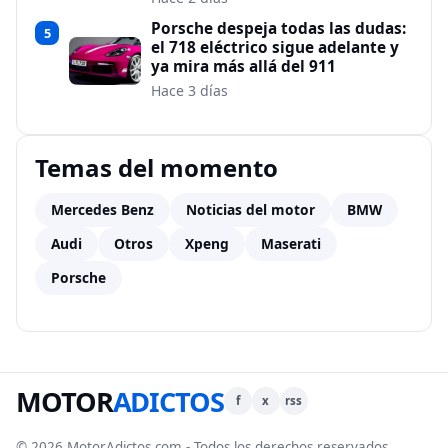
Porsche despeja todas las dudas:
5
el 718 eléctrico sigue adelante y
ya mira más allá del 911
Hace 3 días
Temas del momento
Mercedes Benz
Noticias del motor
BMW
Audi
Otros
Xpeng
Maserati
Porsche
MOTOR
ADICTOS
f
x
rss
© 2026 MotorAdictos.com - Todos los derechos reservados