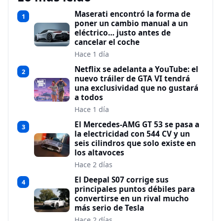
Maserati encontró la forma de
1
poner un cambio manual a un
eléctrico… justo antes de
cancelar el coche
Hace 1 día
Netflix se adelanta a YouTube: el
2
nuevo tráiler de GTA VI tendrá
una exclusividad que no gustará
a todos
Hace 1 día
El Mercedes-AMG GT 53 se pasa a
3
la electricidad con 544 CV y un
seis cilindros que solo existe en
los altavoces
Hace 2 días
El Deepal S07 corrige sus
4
principales puntos débiles para
convertirse en un rival mucho
más serio de Tesla
Hace 2 días