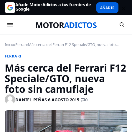
Añade MotorAdictos a tus fuentes de
AÑADIR
Google
MOTOR
ADICTOS
Inicio
›
Ferrari
›
Más cerca del Ferrari F12 Speciale/GTO, nueva foto...
FERRARI
Más cerca del Ferrari F12
Speciale/GTO, nueva
foto sin camuflaje
0
DANIEL PIÑAS
·
6 AGOSTO 2015
·