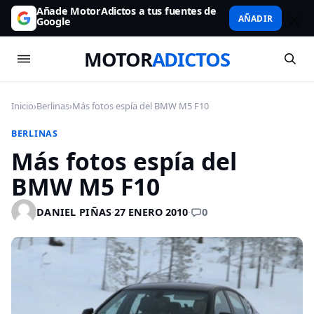
Añade MotorAdictos a tus fuentes de
AÑADIR
Google
MOTOR
ADICTOS
Inicio
›
Berlinas
›
Más fotos espía del BMW M5 F10
BERLINAS
Más fotos espía del
BMW M5 F10
0
DANIEL PIÑAS
·
27 ENERO 2010
·