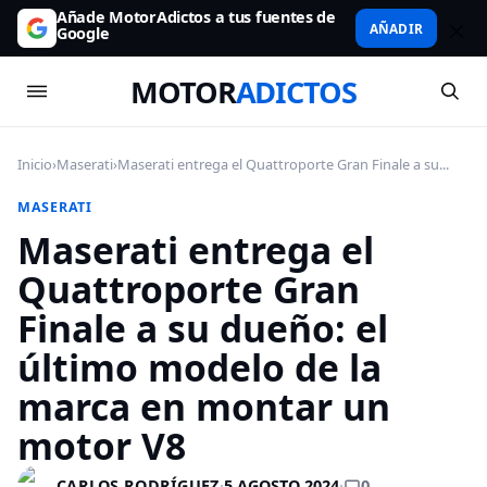
Añade MotorAdictos a tus fuentes de
AÑADIR
Google
MOTOR
ADICTOS
Inicio
›
Maserati
›
Maserati entrega el Quattroporte Gran Finale a su...
MASERATI
Maserati entrega el
Quattroporte Gran
Finale a su dueño: el
último modelo de la
marca en montar un
motor V8
0
CARLOS RODRÍGUEZ
·
5 AGOSTO 2024
·