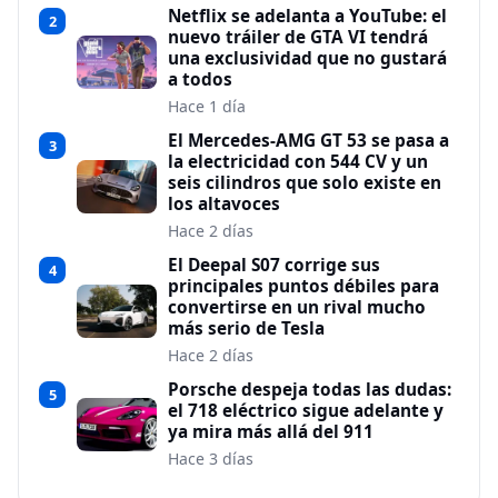
Netflix se adelanta a YouTube: el
2
nuevo tráiler de GTA VI tendrá
una exclusividad que no gustará
a todos
Hace 1 día
El Mercedes-AMG GT 53 se pasa a
3
la electricidad con 544 CV y un
seis cilindros que solo existe en
los altavoces
Hace 2 días
El Deepal S07 corrige sus
4
principales puntos débiles para
convertirse en un rival mucho
más serio de Tesla
Hace 2 días
Porsche despeja todas las dudas:
5
el 718 eléctrico sigue adelante y
ya mira más allá del 911
Hace 3 días