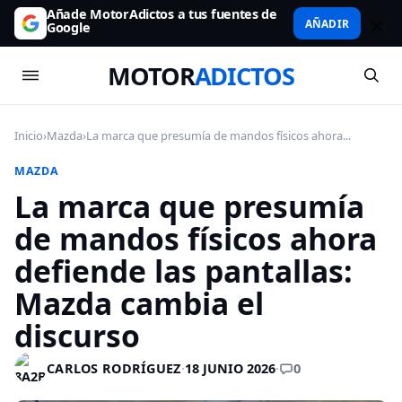
Añade MotorAdictos a tus fuentes de
AÑADIR
Google
MOTOR
ADICTOS
Inicio
›
Mazda
›
La marca que presumía de mandos físicos ahora...
MAZDA
La marca que presumía
de mandos físicos ahora
defiende las pantallas:
Mazda cambia el
discurso
0
CARLOS RODRÍGUEZ
·
18 JUNIO 2026
·