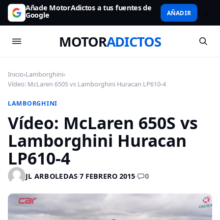
Añade MotorAdictos a tus fuentes de
AÑADIR
Google
MOTOR
ADICTOS
Inicio
›
Lamborghini
›
Vídeo: McLaren 650S vs Lamborghini Huracan LP610-4
LAMBORGHINI
Vídeo: McLaren 650S vs
Lamborghini Huracan
LP610-4
0
JL ARBOLEDAS
·
7 FEBRERO 2015
·