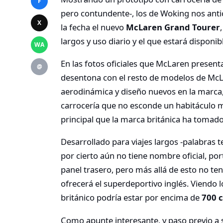
F
pero contundente-, los de Woking nos antic
X
la fecha el nuevo
McLaren Grand Tourer
largos y uso diario y el que estará disponi
WA
En las fotos oficiales que McLaren presen
@
desentona con el resto de modelos de Mc
aerodinámica y diseño nuevos en la marca
carrocería que no esconde un habitáculo 
principal que la marca británica ha tomad
Desarrollado para viajes largos -palabras 
por cierto aún no tiene nombre oficial, por
panel trasero, pero más allá de esto no te
ofrecerá el superdeportivo inglés. Viendo l
británico podría estar por encima de
700 c
Como apunte interesante, y paso previo a s