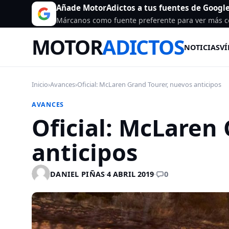
Añade MotorAdictos a tus fuentes de Googl
Márcanos como fuente preferente para ver más c
MOTOR
ADICTOS
NOTICIAS
VÍ
Inicio
›
Avances
›
Oficial: McLaren Grand Tourer, nuevos anticipos
AVANCES
Oficial: McLaren
anticipos
0
DANIEL PIÑAS
·
4 ABRIL 2019
·