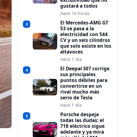
exclusividad que no
gustará a todos
Hace 16 horas
El Mercedes-AMG GT
3
53 se pasa a la
electricidad con 544
CV y un seis cilindros
que solo existe en los
altavoces
Hace 1 día
El Deepal S07 corrige
4
sus principales
puntos débiles para
convertirse en un
rival mucho más
serio de Tesla
Hace 1 día
Porsche despeja
5
todas las dudas: el
718 eléctrico sigue
adelante y ya mira