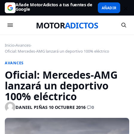
Añade MotorAdictos a tus fuentes de
AÑADIR
Google
MOTOR
ADICTOS
Inicio
›
Avances
›
Oficial: Mercedes-AMG lanzará un deportivo 100% eléctrico
AVANCES
Oficial: Mercedes-AMG
lanzará un deportivo
100% eléctrico
0
DANIEL PIÑAS
·
10 OCTUBRE 2016
·