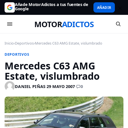
Añade MotorAdictos a tus fuentes de
AÑADIR
Google
MOTOR
ADICTOS
Inicio
›
Deportivos
›
Mercedes C63 AMG Estate, vislumbrado
DEPORTIVOS
Mercedes C63 AMG
Estate, vislumbrado
0
DANIEL PIÑAS
·
29 MAYO 2007
·