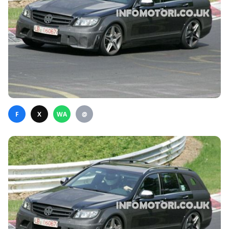
F
X
WA
@