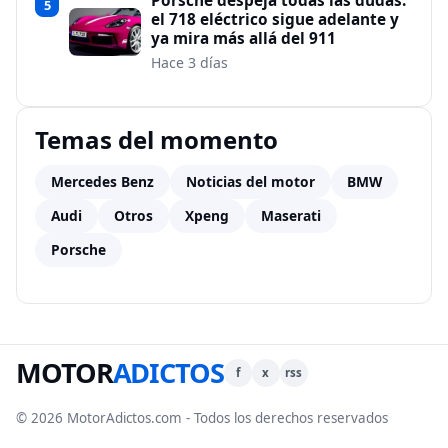
Porsche despeja todas las dudas:
5
el 718 eléctrico sigue adelante y
ya mira más allá del 911
Hace 3 días
Temas del momento
Mercedes Benz
Noticias del motor
BMW
Audi
Otros
Xpeng
Maserati
Porsche
MOTOR
ADICTOS
f
x
rss
© 2026 MotorAdictos.com - Todos los derechos reservados