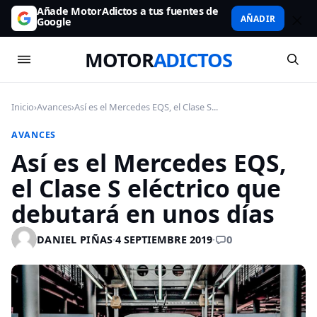
Añade MotorAdictos a tus fuentes de
AÑADIR
Google
MOTOR
ADICTOS
Inicio
›
Avances
›
Así es el Mercedes EQS, el Clase S...
AVANCES
Así es el Mercedes EQS,
el Clase S eléctrico que
debutará en unos días
0
DANIEL PIÑAS
·
4 SEPTIEMBRE 2019
·