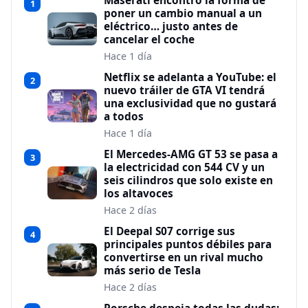
Maserati encontró la forma de
1
poner un cambio manual a un
eléctrico… justo antes de
cancelar el coche
Hace 1 día
Netflix se adelanta a YouTube: el
2
nuevo tráiler de GTA VI tendrá
una exclusividad que no gustará
a todos
Hace 1 día
El Mercedes-AMG GT 53 se pasa a
3
la electricidad con 544 CV y un
seis cilindros que solo existe en
los altavoces
Hace 2 días
El Deepal S07 corrige sus
4
principales puntos débiles para
convertirse en un rival mucho
más serio de Tesla
Hace 2 días