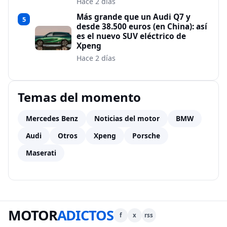
Hace 2 días
Más grande que un Audi Q7 y
5
desde 38.500 euros (en China): así
es el nuevo SUV eléctrico de
Xpeng
Hace 2 días
Temas del momento
Mercedes Benz
Noticias del motor
BMW
Audi
Otros
Xpeng
Porsche
Maserati
MOTOR
ADICTOS
f
x
rss