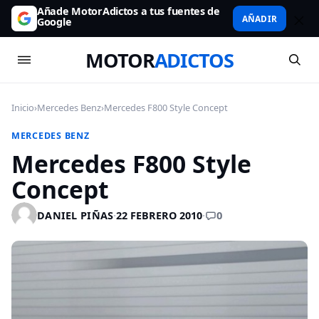
Añade MotorAdictos a tus fuentes de
AÑADIR
Google
MOTOR
ADICTOS
Inicio
›
Mercedes Benz
›
Mercedes F800 Style Concept
MERCEDES BENZ
Mercedes F800 Style
Concept
0
DANIEL PIÑAS
·
22 FEBRERO 2010
·