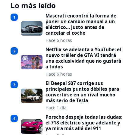
Lo más leído
Maserati encontró la forma de
1
poner un cambio manual a un
eléctrico… justo antes de
cancelar el coche
Hace 6 horas
Netflix se adelanta a YouTube: el
2
nuevo tráiler de GTA VI tendrá
una exclusividad que no gustará
a todos
Hace 6 horas
El Deepal S07 corrige sus
3
principales puntos débiles para
convertirse en un rival mucho
más serio de Tesla
Hace 1 día
Porsche despeja todas las dudas:
4
el 718 eléctrico sigue adelante y
ya mira más allá del 911