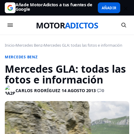
Añade MotorAdictos a tus fuentes de
AÑADIR
Google
MOTOR
ADICTOS
Inicio
›
Mercedes Benz
›
Mercedes GLA: todas las fotos e información
MERCEDES BENZ
Mercedes GLA: todas las
fotos e información
0
CARLOS RODRÍGUEZ
·
14 AGOSTO 2013
·