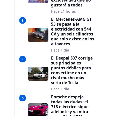
exclusividad que no
gustará a todos
Hace 21 horas
El Mercedes-AMG GT
3
53 se pasa a la
electricidad con 544
CV y un seis cilindros
que solo existe en los
altavoces
Hace 1 día
El Deepal S07 corrige
4
sus principales
puntos débiles para
convertirse en un
rival mucho más
serio de Tesla
Hace 1 día
Porsche despeja
5
todas las dudas: el
718 eléctrico sigue
adelante y ya mira