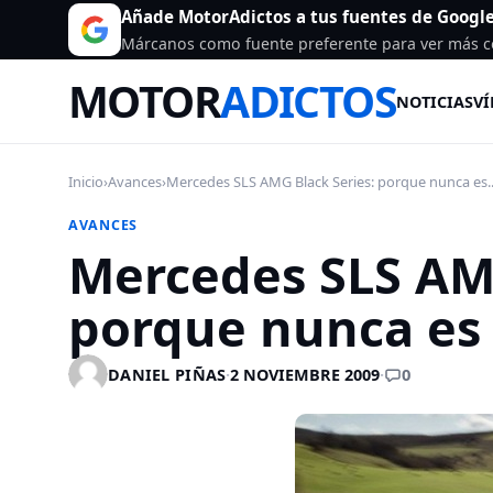
Añade MotorAdictos a tus fuentes de Googl
Márcanos como fuente preferente para ver más c
MOTOR
ADICTOS
NOTICIAS
VÍ
Inicio
›
Avances
›
Mercedes SLS AMG Black Series: porque nunca es..
AVANCES
Mercedes SLS AMG
porque nunca es 
0
DANIEL PIÑAS
·
2 NOVIEMBRE 2009
·