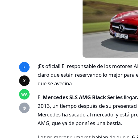
¡Es oficial! El responsable de los motores 
F
claro que están reservando lo mejor para e
X
que se avecina.
WA
El
Mercedes SLS AMG Black Series
llegar
2013, un tiempo después de su presentació
@
Mercedes ha sacado al mercado, y está pre
AMG, que ya de por sí es una bestia.
Los primeros rumores hablan de que el
6.